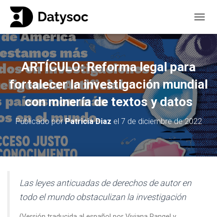
CAMBI
ARTÍCULO: Reforma legal para
fortalecer la investigación mundial
con minería de textos y datos
Publicado por
Patricia Diaz
el
7 de diciembre de 2022
Las leyes anticuadas de derechos de autor en
todo el mundo obstaculizan la investigación
(Versión traducida al español por Viviana Rangel y