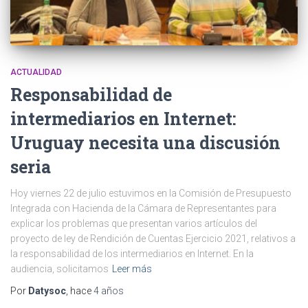
ACTUALIDAD
Responsabilidad de
intermediarios en Internet:
Uruguay necesita una discusión
seria
Hoy viernes 22 de julio estuvimos en la Comisión de Presupuesto
Integrada con Hacienda de la Cámara de Representantes para
explicar los problemas que presentan varios artículos del
proyecto de ley de Rendición de Cuentas Ejercicio 2021, relativos a
la responsabilidad de los intermediarios en Internet. En la
audiencia, solicitamos
Leer más
Por
Datysoc
, hace
4 años