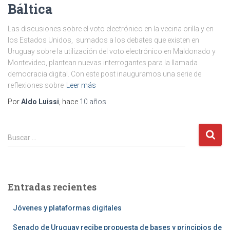
Báltica
Las discusiones sobre el voto electrónico en la vecina orilla y en
los Estados Unidos, sumados a los debates que existen en
Uruguay sobre la utilización del voto electrónico en Maldonado y
Montevideo, plantean nuevas interrogantes para la llamada
democracia digital. Con este post inauguramos una serie de
reflexiones sobre
Leer más
Por
Aldo Luissi
, hace
10 años
B
Buscar …
u
s
c
a
Entradas recientes
r
:
Jóvenes y plataformas digitales
Senado de Uruguay recibe propuesta de bases y principios de