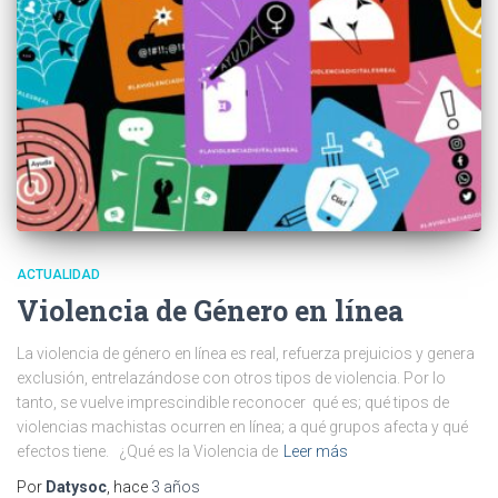
ACTUALIDAD
Violencia de Género en línea
La violencia de género en línea es real, refuerza prejuicios y genera
exclusión, entrelazándose con otros tipos de violencia. Por lo
tanto, se vuelve imprescindible reconocer qué es; qué tipos de
violencias machistas ocurren en línea; a qué grupos afecta y qué
efectos tiene. ¿Qué es la Violencia de
Leer más
Por
Datysoc
, hace
3 años