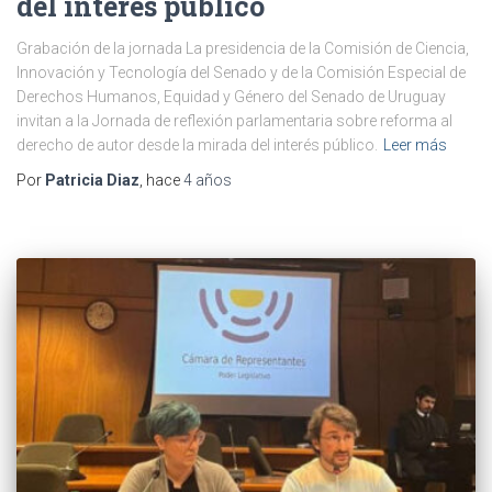
del interés público
Grabación de la jornada La presidencia de la Comisión de Ciencia,
Innovación y Tecnología del Senado y de la Comisión Especial de
Derechos Humanos, Equidad y Género del Senado de Uruguay
invitan a la Jornada de reflexión parlamentaria sobre reforma al
derecho de autor desde la mirada del interés público.
Leer más
Por
Patricia Diaz
, hace
4 años