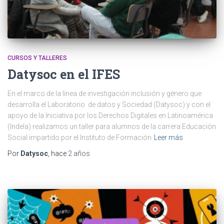
CURSOS Y TALLERES
Datysoc en el IFES
En el marco de la línea de investigación inclusión y género que
desarrolla el Laboratorio de datos y Sociedad (Datysoc) y con el
apoyo de la Iniciativa por los Derechos Digitales en Latinoamérica
(Indela) realizamos un taller para alumnos de la carrera Educación
Social impartido por el Instituto de Formación
Leer más
Por
Datysoc
, hace
2 años